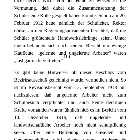
nicht hervor. Nicht von der Hand zu weisen ist die
Vermutung, daß dabei die Zusammensetzung der
Schüler eine Rolle gespielt haben könnte. Schon am 20.
Februar 1912 hatte nämlich der Schulleiter, Rektor
Giese
, an den Regierungspräsidenten berichtet, daß die
Schüler größtenteils Handwerkslehrlinge seien. Unter
ihnen befanden sich nach seinem Bericht nur wenige
Kaufleute, „gelernte und ungelernte Arbeiter“ waren
16
)
„fast gar nicht vertreten.“
Es gibt keine Hinweise, ob dieser Beschluß vom
Bezirksausschuß genehmigt wurde, vermutlich nicht. So
ist im Revisionsbericht vom 12. September 1918 nur
nachzulesen, daß ungelernte Arbeiter nicht zum
Schulbesuch verpflichtet und auch keine derartigen
Kräfte vorhanden waren; ähnlich hieß es im Bericht vom
10. Dezember 1919, daß ungelernte und
landwirtschaftliche Arbeiter noch nicht schulpflichtig
seien. Über eine Befreiung von Gesellen und
Gewerbegehilfen wird nichts gesagt. Andererseits