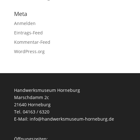
Meta
Anmelden
Eintrags-Feed
Kommentar-Feed
WordPress.org
Handwerksmuseum Horneburg
Marschdamm 2c
21640 Horneburg
Tel. 04163 / 6320
E-Mail: info@handwerksmuseum-horneburg.de
Öffnungszeiten: