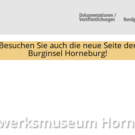
Dokumentationen /
Veröffentlichungen
Rundg
Besuchen Sie auch die neue Seite de
Burginsel Horneburg!
werksmuseum Horn