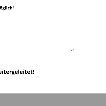
glich!
itergeleitet!