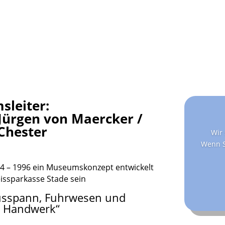
leiter:
Jürgen von Maercker /
Chester
Wir 
Wenn S
4 – 1996 ein Museumskonzept entwickelt
eissparkasse Stade sein
usspann, Fuhrwesen und
s Handwerk“